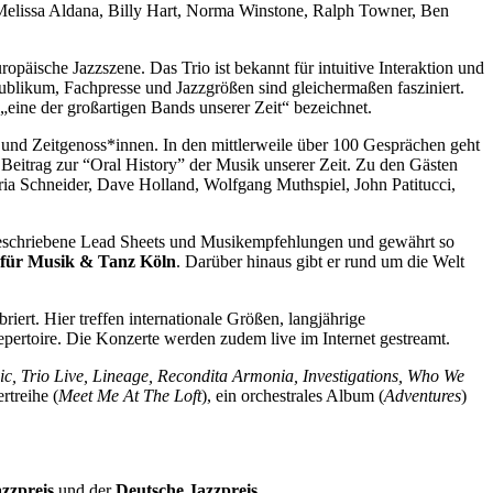
, Melissa Aldana, Billy Hart, Norma Winstone, Ralph Towner, Ben
ische Jazzszene. Das Trio ist bekannt für intuitive Interaktion und
ublikum, Fachpresse und Jazzgrößen sind gleichermaßen fasziniert.
„eine der großartigen Bands unserer Zeit“ bezeichnet.
 und Zeitgenoss*innen. In den mittlerweile über 100 Gesprächen geht
 Beitrag zur “Oral History” der Musik unserer Zeit. Zu den Gästen
ria Schneider, Dave Holland, Wolfgang Muthspiel, John Patitucci,
geschriebene Lead Sheets und Musikempfehlungen und gewährt so
 für Musik & Tanz Köln
. Darüber hinaus gibt er rund um die Welt
ert. Hier treffen internationale Größen, langjährige
pertoire. Die Konzerte werden zudem live im Internet gestreamt.
ic, Trio Live, Lineage, Recondita Armonia, Investigations, Who We
rtreihe (
Meet Me At The Loft
), ein orchestrales Album (
Adventures
)
zzpreis
und der
Deutsche Jazzpreis
.