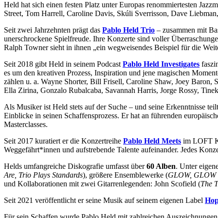
Held hat sich einen festen Platz unter Europas renommiertesten Jazz
Street, Tom Harrell, Caroline Davis, Skúli Sverrisson, Dave Liebm
Seit zwei Jahrzehnten prägt das
Pablo Held Trio
– zusammen mit Bass
unerschrockene Spielfreude. Ihre Konzerte sind voller Überraschung
Ralph Towner sieht in ihnen „ein wegweisendes Beispiel für die Weite
Seit 2018 gibt Held in seinem Podcast
Pablo Held Investigates
faszi
es um den kreativen Prozess, Inspiration und jene magischen Moment
zählen u. a. Wayne Shorter, Bill Frisell, Caroline Shaw, Joey Baron
Ella Zirina, Gonzalo Rubalcaba, Savannah Harris, Jorge Rossy, Tine
Als Musiker ist Held stets auf der Suche – und seine Erkenntnisse teil
Einblicke in seinen Schaffensprozess. Er hat an führenden europäisc
Masterclasses.
Seit 2017 kuratiert er die Konzertreihe
Pablo Held Meets
im LOFT Köl
Weggefährt*innen und aufstrebende Talente aufeinander. Jedes Konzer
Helds umfangreiche Diskografie umfasst über
60 Alben
. Unter eigen
Are, Trio Plays Standards
), größere Ensemblewerke (
GLOW, GLOW II
und Kollaborationen mit zwei Gitarrenlegenden: John Scofield (
The T
Seit 2021 veröffentlicht er seine Musik auf seinem eigenen Label
Hop
Für sein Schaffen wurde Pablo Held mit zahlreichen Auszeichnungen 