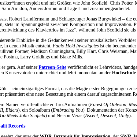
musiker*innen erspielt und mit Größen wie John Scofield, Chris Potter
an, Sam Amidon, Anders Jormin und Lage Lund zusammengearbeitet.
ist Robert Landfermann und Schlagzeuger Jonas Burgwinkel – die europä
en, stets im Spannungsfeld zwischen Komposition und Improvisation. P
rentwicklung des Klaviertrios im Jazz“, während John Scofield sie als 
nierende Einblicke in die Gedankenwelt seiner musikalischen Vorbilder
e, in denen Musik entsteht.
Pablo Held Investigates
ist ein bedeutender
, Sullivan Fortner, Madison Cunningham, Billy Hart, Chris Weisman, Ma
ke Postma, Larry Goldings und Blake Mills.
t er gern. Auf seiner
Patreon-Seite
veröffentlicht er Lehrvideos, hand
hen Konservatorien unterrichtet und lehrt momentan an der
Hochschule
n – ein einzigartiges Format, das die Magie erster Begegnungen zelebri
t präsentiert eine neue Besetzung mit einem darauf zugeschnittenen Re
em Namen veröffentlichte er Trio-Aufnahmen (
Forest Of Oblivion, Mus
, Elders
), ein Soloalbum (
Embracing You
), Dokumentation der Konze
rio Meets John Scofield
) und Nelson Veras (
Ascent, Descent, Unity
).
alit Records
.
geehrt, darunter der
WDR Jazzpreis für Improvisation
, der
SWR Ja